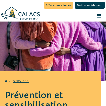
Effacer mes traces
Quitter rapidement
/
SERVICES
Prévention et
sensibilisation