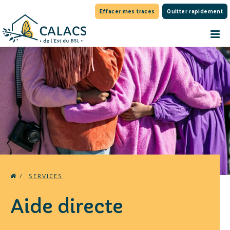
Effacer mes traces
Quitter rapidement
/
SERVICES
Aide directe