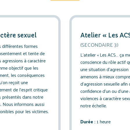
actère sexuel
Atelier « Les AC
(SECONDAIRE 3)
es différentes formes
onsentement et tente de
L’atelier « Les ACS… ça m
s agressions à caractère
conscience du rôle actif 
omme objectif que les
une situation d’agression
ement, les conséquences
amenons à mieux compren
u’on reçoit une
d’agression sexuelle afin
ement de l’esprit critique
confidence d’un ou d’une
 présentés dans notre
violences à caractère sexu
es. Nous informons aussi
notre échelle.
onibles pour les victimes.
Durée :
1 heure