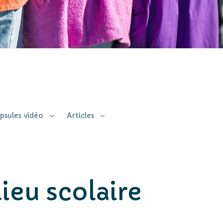
psules vidéo
Articles
lieu scolaire